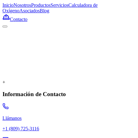
Inicio
Nosotros
Productos
Servicios
Calculadora de
Oxígeno
Asociados
Blog
Contacto
+
Información de Contacto
Llámanos
+1 (809) 725-3116