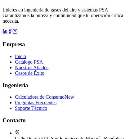
Ver especificaciones
Líderes en ingeniería de gases del aire y sistemas PSA.
Garantizamos la pureza y continuidad que tu operación crítica
necesita.
Empresa
Inicio
Catálogo PSA
Nuestros Aliados
Casos de Éxito
Ingeniería
Calculadora de Consumo
New
Preguntas Frecuentes
Soporte Técnico
Contacto
Calle Duarte #12, San Francisco de Macorís, República